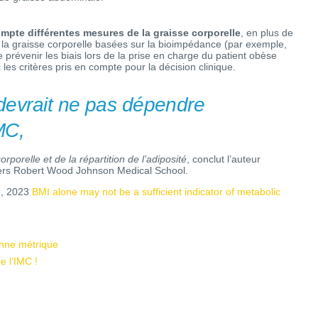
ompte différentes mesures de la graisse corporelle
, en plus de
de la graisse corporelle basées sur la bioimpédance (par exemple,
 prévenir les biais lors de la prise en charge du patient obèse
les critères pris en compte pour la décision clinique.
devrait ne pas dépendre
MC,
porelle et de la répartition de l’adiposité
, conclut l’auteur
tgers Robert Wood Johnson Medical School.
n, 2023
BMI alone may not be a sufficient indicator of metabolic
onne métrique
e l’IMC !