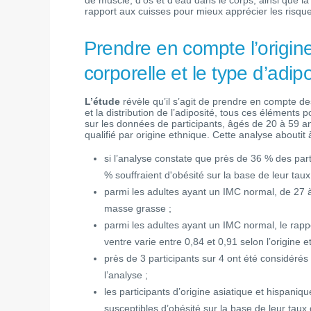
de muscle, d'os et d'eau dans le corps, ainsi que 
rapport aux cuisses pour mieux apprécier les risqu
Prendre en compte l’origin
corporelle et le type d’adip
L’étude
révèle qu’il s’agit de prendre en compte d
et la distribution de l’adiposité, tous ces éléments 
sur les données de participants, âgés de 20 à 59 
qualifié par origine ethnique. Cette analyse aboutit
si l’analyse constate que près de 36 % des parti
% souffraient d'obésité sur la base de leur tau
parmi les adultes ayant un IMC normal, de 27 à 
masse grasse ;
parmi les adultes ayant un IMC normal, le rap
ventre varie entre 0,84 et 0,91 selon l’origine e
près de 3 participants sur 4 ont été considér
l’analyse ;
les participants d’origine asiatique et hispan
susceptibles d’obésité sur la base de leur tau