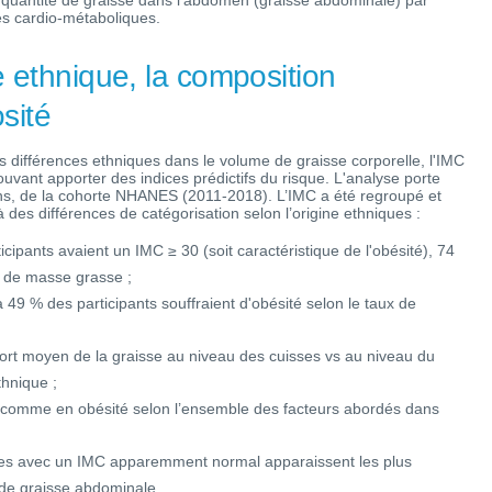
la quantité de graisse dans l'abdomen (graisse abdominale) par
es cardio-métaboliques.
e ethnique, la composition
osité
es différences ethniques dans le volume de graisse corporelle, l'IMC
pouvant apporter des indices prédictifs du risque. L'analyse porte
ans, de la cohorte NHANES (2011-2018). L’IMC a été regroupé et
 à des différences de catégorisation selon l’origine ethniques :
cipants avaient un IMC ≥ 30 (soit caractéristique de l'obésité), 74
x de masse grasse ;
49 % des participants souffraient d'obésité selon le taux de
port moyen de la graisse au niveau des cuisses vs au niveau du
thnique ;
és comme en obésité selon l’ensemble des facteurs abordés dans
iques avec un IMC apparemment normal apparaissent les plus
x de graisse abdominale.